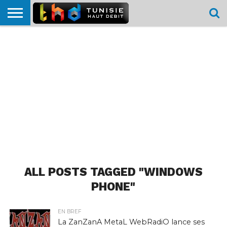
HOME
L’ACTUTHD
EN
PODCASTS
TEST
COMPARATIF
CARTE DE
CONTACT
BREF
DÉBIT
DÉBIT
COUVERTURE
MOBILE
MOBILE
ALL POSTS TAGGED "WINDOWS
PHONE"
EN BREF
La ZanZanA MetaL WebRadiO lance ses