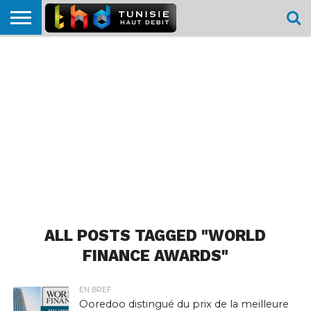
HOME
L’ACTUTHD
EN
PODCASTS
TEST
COMPARATIF
CARTE DE
CONTACT
BREF
DÉBIT
DÉBIT
COUVERTURE
MOBILE
MOBILE
ALL POSTS TAGGED "WORLD
FINANCE AWARDS"
EN BREF
Ooredoo distingué du prix de la meilleure