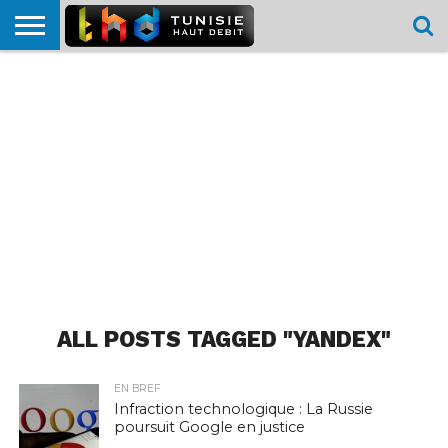
HOME
L’ACTUTHD
EN
PODCASTS
TEST
COMPARATIF
CARTE DE
CONTACT
BREF
DÉBIT
DÉBIT
COUVERTURE
MOBILE
MOBILE
ALL POSTS TAGGED "YANDEX"
EN BREF
Infraction technologique : La Russie
poursuit Google en justice