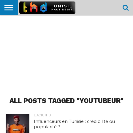
HOME
L’ACTUTHD
EN
PODCASTS
TEST
COMPARATIF
CARTE DE
CONTACT
BREF
DÉBIT
DÉBIT
COUVERTURE
MOBILE
MOBILE
ALL POSTS TAGGED "YOUTUBEUR"
L'ACTUTHD
Influenceurs en Tunisie : crédibilité ou
popularité ?