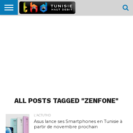
HOME
L’ACTUTHD
EN
PODCASTS
TEST
COMPARATIF
CARTE DE
CONTACT
BREF
DÉBIT
DÉBIT
COUVERTURE
MOBILE
MOBILE
ALL POSTS TAGGED "ZENFONE"
L'ACTUTHD
Asus lance ses Smartphones en Tunisie à
partir de novembre prochain