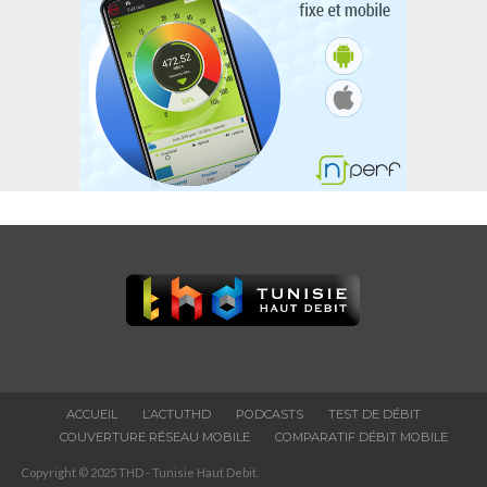
ACCUEIL
L’ACTUTHD
PODCASTS
TEST DE DÉBIT
COUVERTURE RÉSEAU MOBILE
COMPARATIF DÉBIT MOBILE
Copyright © 2025 THD - Tunisie Haut Debit.