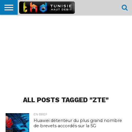
HOME
L’ACTUTHD
EN
PODCASTS
TEST
COMPARATIF
CARTE DE
CONTACT
BREF
DÉBIT
DÉBIT
COUVERTURE
MOBILE
MOBILE
ALL POSTS TAGGED "ZTE"
EN BREF
Huawei détenteur du plus grand nombre
de brevets accordés sur la 5G