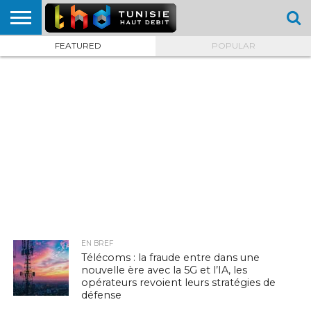
FEATURED
POPULAR
HOME
L’ACTUTHD
EN
PODCASTS
TEST
COMPARATIF
CARTE DE
CONTACT
BREF
DÉBIT
DÉBIT
COUVERTURE
MOBILE
MOBILE
EN BREF
Télécoms : la fraude entre dans une
nouvelle ère avec la 5G et l’IA, les
opérateurs revoient leurs stratégies de
défense