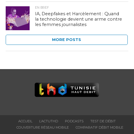
EN BREF
IA, Deepfakes et Harcèlement : Quand
la technologie devient une arme contre
les femmes journalistes
MORE POSTS
ACCUEIL
L’ACTUTHD
PODCASTS
TEST DE DÉBIT
COUVERTURE RÉSEAU MOBILE
COMPARATIF DÉBIT MOBILE