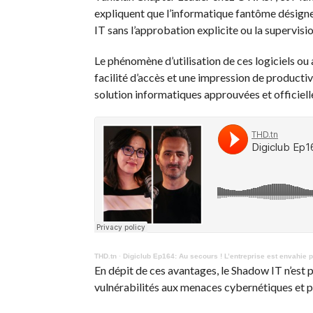
expliquent que l’informatique fantôme désigne l
IT sans l’approbation explicite ou la supervisi
Le phénomène d’utilisation de ces logiciels ou 
facilité d’accès et une impression de producti
solution informatiques approuvées et officiell
THD.tn
·
Digiclub Ep164: Au secours ! L’entreprise est envahie p
En dépit de ces avantages, le Shadow IT n’est p
vulnérabilités aux menaces cybernétiques et pré