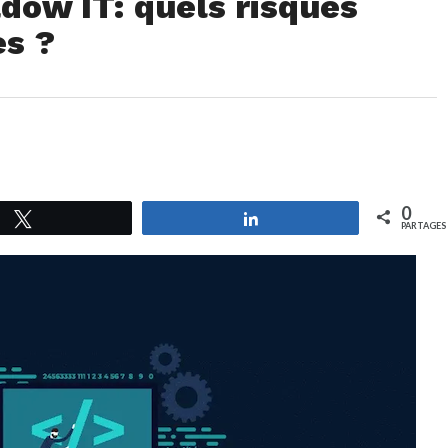
dow IT: quels risques
es ?
0
Tweetez
Partagez
PARTAGES