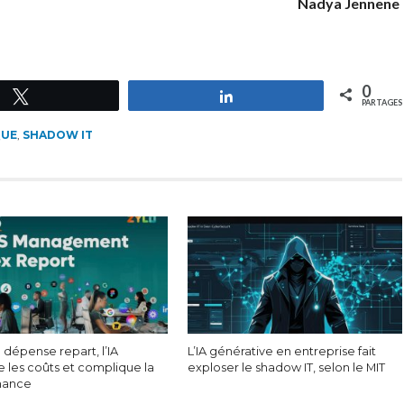
Nadya Jennene
0
Tweetez
Partagez
PARTAGES
QUE
,
SHADOW IT
a dépense repart, l’IA
L’IA générative en entreprise fait
e les coûts et complique la
exploser le shadow IT, selon le MIT
nance