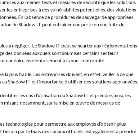
umises aux mêmes tests et mesures de sécurité que les solutions
r les entreprises à des vulnérabilités potentielles, des violations
de données. En l’absence de procédures de sauvegarde appropriées
isation du Shadow IT peut entraîner une perte ou une fuite de
lus à négliger.
Le Shadow IT peut se heurter aux réglementations
age des données auxquels sont soumises certains secteurs
 peut conduire involontairement à la non-conformité.
e la plus fiable. Les entreprises doivent, en effet, veiller à ce que
 au Shadow IT et l’importance d’utiliser des solutions approuvées.
entifier les cas d’utilisation du Shadow IT et prendre, ainsi, les
en misant, notamment, sur la mise en œuvre de mesures de
 des technologies pour permettre aux employés d’obtenir plus
ont besoin par le biais des canaux officiels, est également à prendre