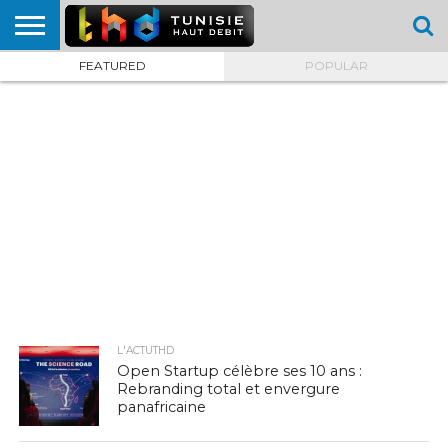
FEATURED
POPULAR
HOME
L’ACTUTHD
EN
PODCASTS
TEST
COMPARATIF
CARTE DE
CONTACT
BREF
DÉBIT
DÉBIT
COUVERTURE
MOBILE
MOBILE
L'ACTUTHD
Open Startup célèbre ses 10 ans :
Rebranding total et envergure
panafricaine