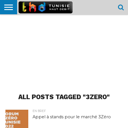
HOME
L’ACTUTHD
EN
PODCASTS
TEST
COMPARATIF
CARTE DE
CONTACT
BREF
DÉBIT
DÉBIT
COUVERTURE
MOBILE
MOBILE
ALL POSTS TAGGED "3ZERO"
EN BREF
Appel à stands pour le marché 3Zéro