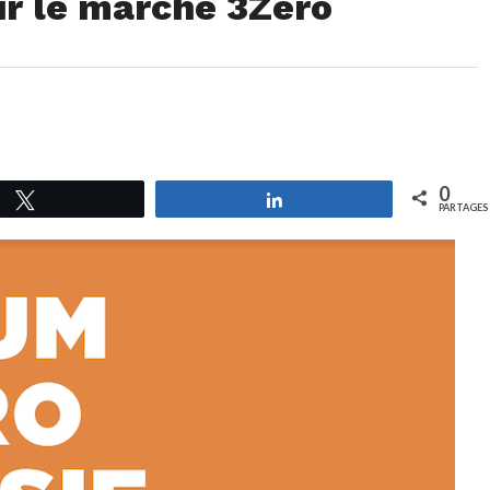
ur le marché 3Zéro
0
Tweetez
Partagez
PARTAGES