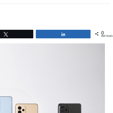
0
Tweetez
Partagez
PARTAGES