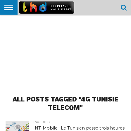
HOME
L’ACTUTHD
EN
PODCASTS
TEST
COMPARATIF
CARTE DE
CONTACT
BREF
DÉBIT
DÉBIT
COUVERTURE
MOBILE
MOBILE
ALL POSTS TAGGED "4G TUNISIE
TELECOM"
L'ACTUTHD
INT-Mobile : Le Tunisien passe trois heures