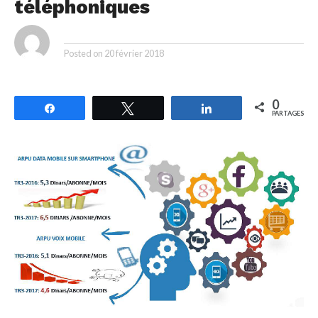
téléphoniques
By
Posted on
20 février 2018
0
Partagez
Tweetez
Partagez
PARTAGES