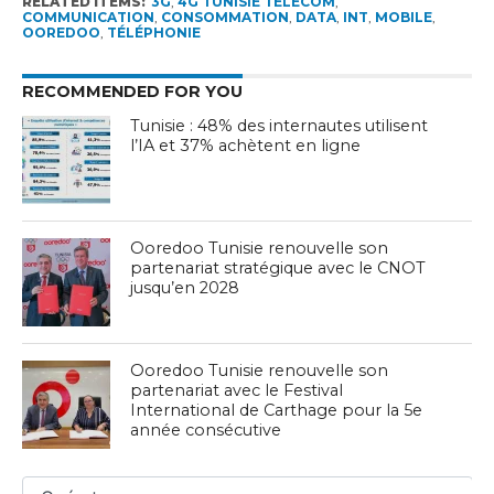
RELATED ITEMS:
3G
,
4G TUNISIE TELECOM
,
COMMUNICATION
,
CONSOMMATION
,
DATA
,
INT
,
MOBILE
,
OOREDOO
,
TÉLÉPHONIE
RECOMMENDED FOR YOU
Tunisie : 48% des internautes utilisent
l’IA et 37% achètent en ligne
Ooredoo Tunisie renouvelle son
partenariat stratégique avec le CNOT
jusqu’en 2028
Ooredoo Tunisie renouvelle son
partenariat avec le Festival
International de Carthage pour la 5e
année consécutive