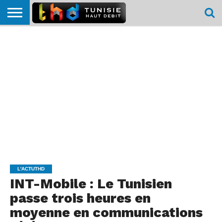
HOME
L’ACTUTHD
EN
PODCASTS
TEST
COMPARATIF
CARTE DE
CONTACT
BREF
DÉBIT
DÉBIT
COUVERTURE
MOBILE
MOBILE
L'ACTUTHD
INT-Mobile : Le Tunisien
passe trois heures en
moyenne en communications