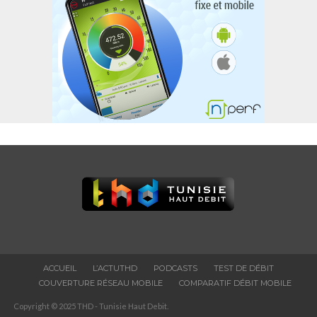
ACCUEIL
L’ACTUTHD
PODCASTS
TEST DE DÉBIT
COUVERTURE RÉSEAU MOBILE
COMPARATIF DÉBIT MOBILE
Copyright © 2025 THD - Tunisie Haut Debit.