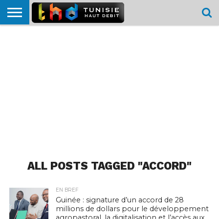
HOME
L’ACTUTHD
EN
PODCASTS
TEST
COMPARATIF
CARTE DE
CONTACT
BREF
DÉBIT
DÉBIT
COUVERTURE
MOBILE
MOBILE
ALL POSTS TAGGED "ACCORD"
EN BREF
Guinée : signature d’un accord de 28
millions de dollars pour le développement
agropastoral, la digitalisation et l’accès aux