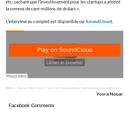
etc. sachant que l’investissement pour les startups a atteint
la somme de cent millions de dollars ».
L’interview au complet est disponible sur
SoundCloud.
THD.tn
·
Startup Story Ep147: Quid des écosystèmes entrepreneuriaux algériens et marocains ?
Yosra Nouar
Facebook Comments
0
Partagez
Tweetez
Partagez
PARTAGES