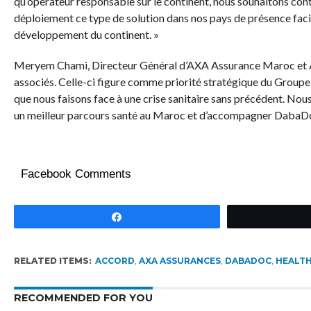
qu’opérateur responsable sur le continent, nous souhaitons contr
déploiement ce type de solution dans nos pays de présence facil
développement du continent. »
Meryem Chami, Directeur Général d’AXA Assurance Maroc et AXA
associés. Celle-ci figure comme priorité stratégique du Groupe 
que nous faisons face à une crise sanitaire sans précédent. Nou
un meilleur parcours santé au Maroc et d’accompagner DabaDoc
Facebook Comments
Partagez
RELATED ITEMS:
ACCORD
,
AXA ASSURANCES
,
DABADOC
,
HEALTH
RECOMMENDED FOR YOU