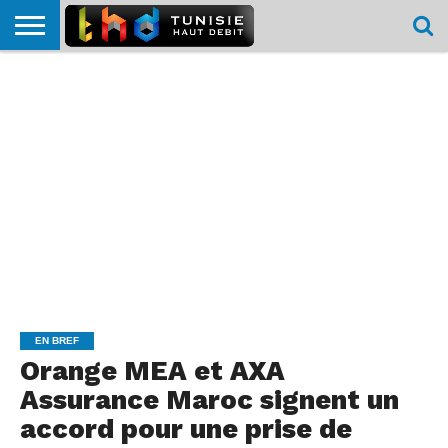
HOME
L’ACTUTHD
EN
PODCASTS
TEST
COMPARATIF
CARTE DE
CONTACT
BREF
DÉBIT
DÉBIT
COUVERTURE
MOBILE
MOBILE
EN BREF
Orange MEA et AXA
Assurance Maroc signent un
accord pour une prise de