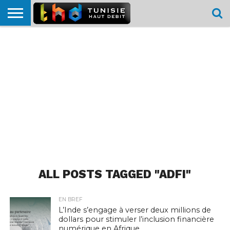
HOME
L’ACTUTHD
EN
PODCASTS
TEST
COMPARATIF
CARTE DE
CONTACT
BREF
DÉBIT
DÉBIT
COUVERTURE
MOBILE
MOBILE
ALL POSTS TAGGED "ADFI"
EN BREF
L’Inde s’engage à verser deux millions de
dollars pour stimuler l’inclusion financière
numérique en Afrique