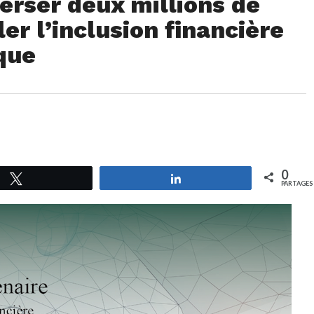
verser deux millions de
er l’inclusion financière
que
0
Tweetez
Partagez
PARTAGES