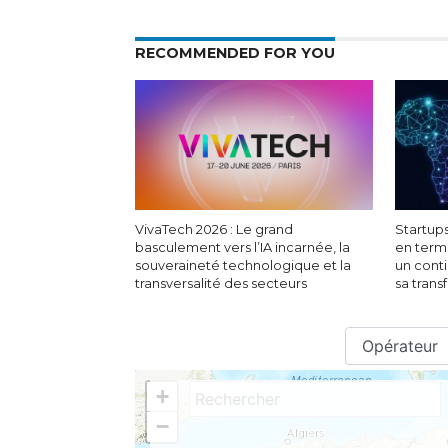
RECOMMENDED FOR YOU
VivaTech 2026 : Le grand
Startups
basculement vers l’IA incarnée, la
en term
souveraineté technologique et la
un conti
transversalité des secteurs
sa tran