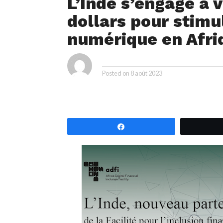
L’Inde s’engage à 
dollars pour stimul
numérique en Afri
ya
By
Posted on
8 août 2023
Partagez