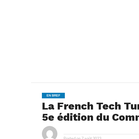
EN BREF
La French Tech Tun
5e édition du Com
ya
By
Posted on
7 août 2023