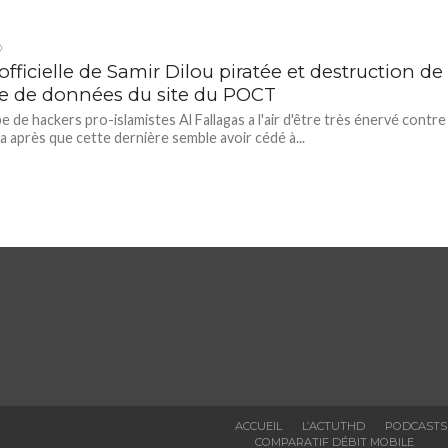
D
fficielle de Samir Dilou piratée et destruction de
se de données du site du POCT
e de hackers pro-islamistes Al Fallagas a l'air d'être très énervé contre
 après que cette dernière semble avoir cédé à...
ACCUEIL
L’ACTUTHD
PODCASTS
COMPARATIF DÉBIT MOBILE