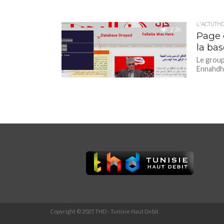
L'ACTUTH
2.3K
Page o
la ba
Le group
Ennahdha
Copyright © 2025 THD - Tunisie Haut Debit.