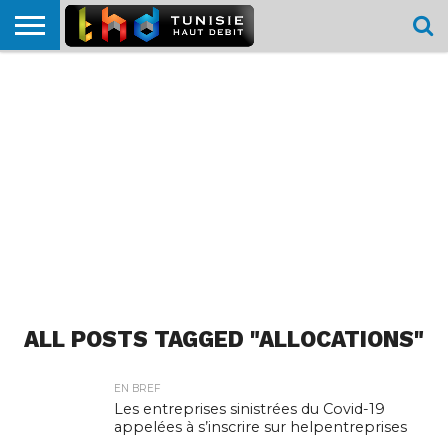
HOME
L’ACTUTHD
EN
PODCASTS
TEST
COMPARATIF
CARTE DE
CONTACT
BREF
DÉBIT
DÉBIT
COUVERTURE
MOBILE
MOBILE
ALL POSTS TAGGED "ALLOCATIONS"
EN BREF
Les entreprises sinistrées du Covid-19
appelées à s’inscrire sur helpentreprises