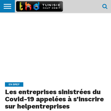
HOME
L’ACTUTHD
EN
PODCASTS
TEST
COMPARATIF
CARTE DE
CONTACT
BREF
DÉBIT
DÉBIT
COUVERTURE
MOBILE
MOBILE
EN BREF
Les entreprises sinistrées du
Covid-19 appelées à s’inscrire
sur helpentreprises