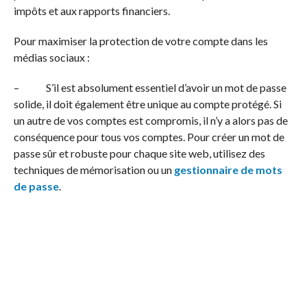
impôts et aux rapports financiers.
Pour maximiser la protection de votre compte dans les
médias sociaux :
– S’il est absolument essentiel d’avoir un mot de passe
solide, il doit également être unique au compte protégé. Si
un autre de vos comptes est compromis, il n’y a alors pas de
conséquence pour tous vos comptes. Pour créer un mot de
passe sûr et robuste pour chaque site web, utilisez des
techniques de mémorisation ou un
gestionnaire de mots
de passe
.
– Utilisez une authentification à deux facteurs lorsque
c’est proposé (le login et le mot de passe doivent alors être
complétés par un autre élément). Idéalement, utilisez alors
une application qui génère des codes temporaires (OTP)
plutôt que des codes reçus par SMS. Une autre solution
consiste à utiliser un élément physique, tel un jeton de