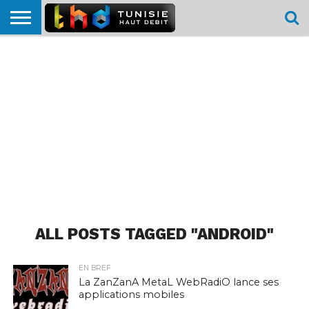
HOME
L’ACTUTHD
EN
PODCASTS
TEST
COMPARATIF
CARTE DE
CONTACT
BREF
DÉBIT
DÉBIT
COUVERTURE
MOBILE
MOBILE
ALL POSTS TAGGED "ANDROID"
EN BREF
La ZanZanA MetaL WebRadiO lance ses
applications mobiles