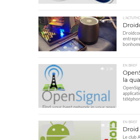
L'ACTUTH
1.9K
Droid
Droidcon
entrepre
bonhomm
EN BREF
2.3K
OpenS
la qua
OpenSign
applicat
téléphon
EN BREF
2.1K
Droid
Le club 