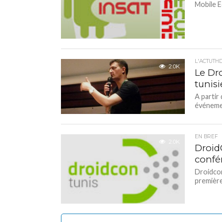
Mobile E
L'ACTUTH
2.0K
Le Dr
tunis
A partir
événemen
EN BREF
2.0K
DroidC
confé
Droidcon
première 