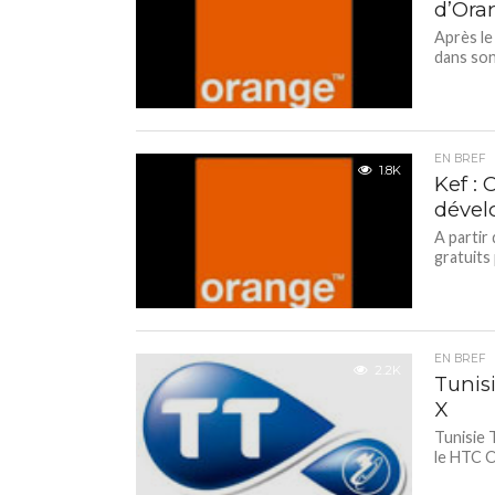
d’Ora
Après le
dans son 
EN BREF
1.8K
Kef :
dével
A partir
gratuits 
EN BREF
2.2K
Tunis
X
Tunisie 
le HTC O