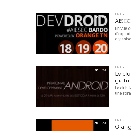
EN BREF
1.9K
AISEC
En vue d
d’exploi
organise
EN BREF
1.9K
Le cl
gratu
Le club 
une form
EN BREF
1.7K
Orang