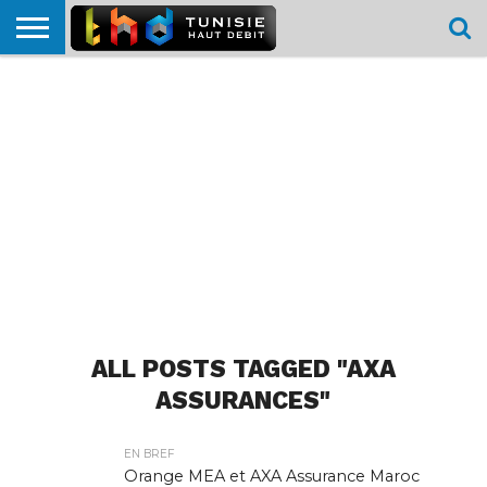
HOME
L’ACTUTHD
EN
PODCASTS
TEST
COMPARATIF
CARTE DE
CONTACT
BREF
DÉBIT
DÉBIT
COUVERTURE
MOBILE
MOBILE
ALL POSTS TAGGED "AXA
ASSURANCES"
EN BREF
Orange MEA et AXA Assurance Maroc