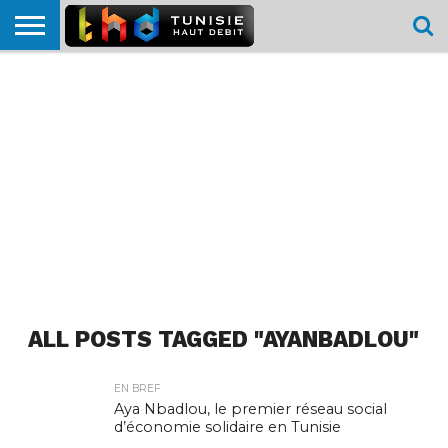
HOME
L’ACTUTHD
EN
PODCASTS
TEST
COMPARATIF
CARTE DE
CONTACT
BREF
DÉBIT
DÉBIT
COUVERTURE
MOBILE
MOBILE
ALL POSTS TAGGED "AYANBADLOU"
EN BREF
Aya Nbadlou, le premier réseau social
d’économie solidaire en Tunisie