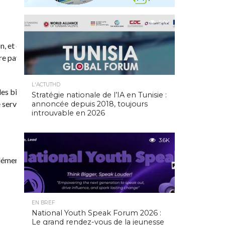
5.0K
on, et que beaucoup de Tunisiens
notre pays en promouvant un monde
L'ACTUTHD
des biens immobiliers, des objets de
Stratégie nationale de l’IA en Tunisie :
 service à quelqu’un d’autre à savoir
annoncée depuis 2018, toujours
introuvable en 2026
3.6K
plémentaire et collaborative qui
EN BREF
National Youth Speak Forum 2026 :
Le grand rendez-vous de la jeunesse