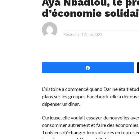
Aya Nbadlou, le pr
d’économie solidai
ya
By
Posted on
12 mai 2021
Partagez
L’histoire a commencé quand Darine était étudi
plans sur les groupes Facebook, elle a découv
dépenser un dinar.
Curieuse, elle voulait essayer de nouvelles av
consommer autrement et faire des économies. C’
Tunisiens d’échanger leurs affaires en toute séc