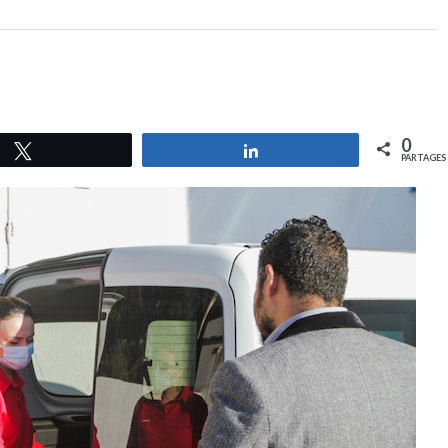
0
Tweetez
Partagez
PARTAGES