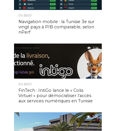
EN BREF
Navigation mobile : la Tunisie 3e sur
vingt pays à PIB comparable, selon
nPerf
2.1K
EN BREF
FinTech : IntiGo lance le « Colis
Virtuel » pour démocratiser l’accès
aux services numériques en Tunisie
2.0K