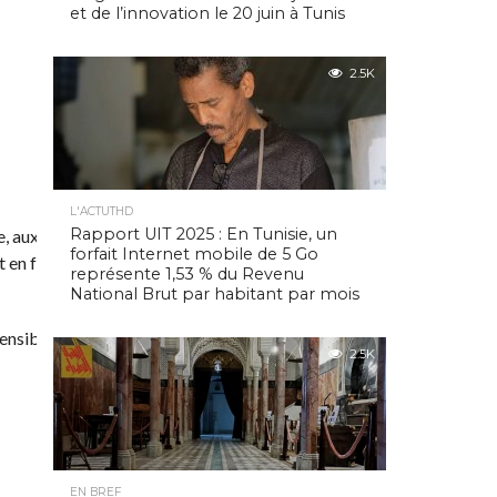
et de l’innovation le 20 juin à Tunis
2.5K
L'ACTUTHD
Rapport UIT 2025 : En Tunisie, un
 aux achats ostentatoires, à la
forfait Internet mobile de 5 Go
en favorisant la circulation des
représente 1,53 % du Revenu
National Brut par habitant par mois
nsibiliser aux principes d’équité
2.5K
Communiqué
EN BREF