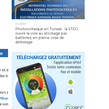
EN BREF
Photovoltaïque en Tunisie : la STEG
ouvre la voie au stockage par
batteries, en pleine crise de
délestage
0
Partagez
PARTAGES
 et de chercher les meilleurs bons
es biens et des services sans
lors à troquer ses fringues pour
Nbadlou ?
“ pour permettre aux
e son aide pour qu’elle puisse