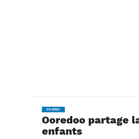
EN BREF
Ooredoo partage la 
enfants