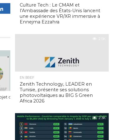
Culture Tech : Le CMAM et
0
Partagez
l’Ambassade des États-Unis lancent
PARTAGES
une expérience VR/XR immersive à
Ennejma Ezzahra
2.5K
EN BREF
Zenith Technology, LEADER en
Tunisie, présente ses solutions
photovoltaïques au BIG 5 Green
rojet de réseau social de proximité
Africa 2026
2.3K