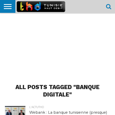
HOME
L’ACTUTHD
EN
PODCASTS
TEST
COMPARATIF
CARTE DE
CONTACT
BREF
DÉBIT
DÉBIT
COUVERTURE
MOBILE
MOBILE
ALL POSTS TAGGED "BANQUE
DIGITALE"
L'ACTUTHD
Webank : La banque tunisienne (presque)