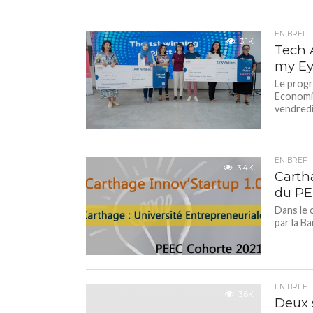
EN BREF
3.1K
Tech 
my Ey
Le progr
Economic
vendredi.
EN BREF
3.4K
Cartha
du PE
Dans le 
par la B
EN BREF
3.6K
Deux s