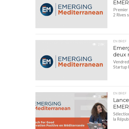
EMERG
Premier
2 Rives s
EN BREF
2.8K
Emerg
deux 
Vendredi
Startup 
EN BREF
3.9K
Lance
EMERG
Sélectio
la Répub