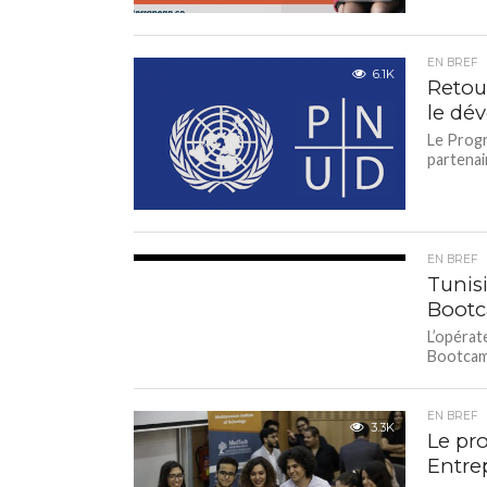
EN BREF
6.1K
Retou
le dé
Le Progr
partenai
EN BREF
4.2K
Tunis
Boot
L’opérat
Bootcamp 
EN BREF
3.3K
Le pr
Entre