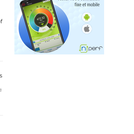
f
s
é