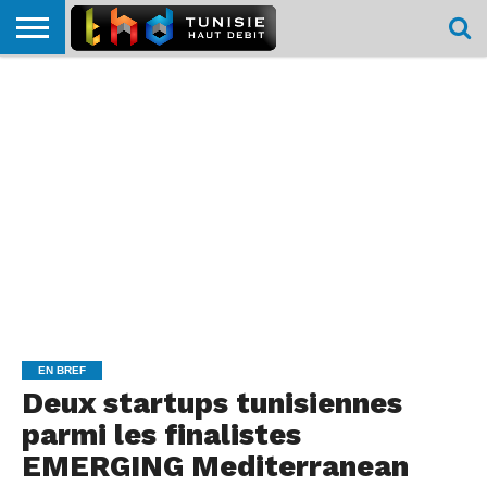
HOME
L’ACTUTHD
EN
PODCASTS
TEST
COMPARATIF
CARTE DE
CONTACT
BREF
DÉBIT
DÉBIT
COUVERTURE
MOBILE
MOBILE
EN BREF
Deux startups tunisiennes
parmi les finalistes
EMERGING Mediterranean