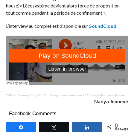
house’. « L’écosystème devient alors force de proposition
tout comme pendant la période de confinement ».
L’interview au complet est disponible sur
SoundCloud
.
THD.tn
·
Startup Story Ep124 : Ce qui nous attend en 2021 selon Deloitte + Tamweeli
Nadya Jennene
Facebook Comments
0
Partagez
Tweetez
Partagez
PARTAGES