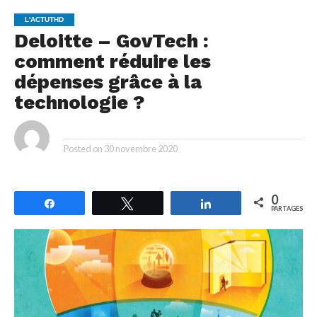
L'ACTUTHD
Deloitte – GovTech :
comment réduire les
dépenses grâce à la
technologie ?
By
Posted on
30 novembre 2020
0
Partagez
Tweetez
Partagez
PARTAGES