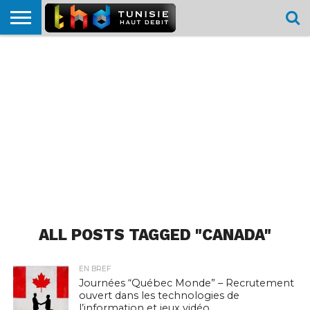
HOME
L’ACTUTHD
EN
PODCASTS
TEST
COMPARATIF
CARTE DE
CONTACT
BREF
DÉBIT
DÉBIT
COUVERTURE
MOBILE
MOBILE
ALL POSTS TAGGED "CANADA"
EN BREF
Journées “Québec Monde” – Recrutement
ouvert dans les technologies de
l’information et jeux vidéo