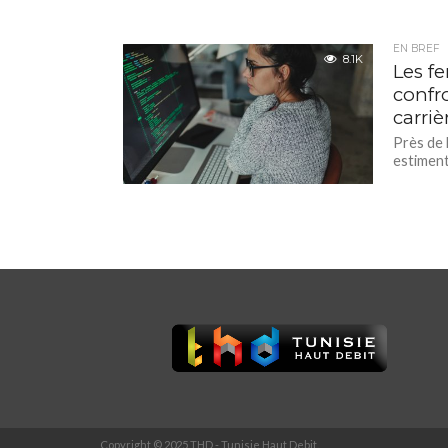
EN BREF
8.1K
Les f
confro
carriè
Près de 
estiment
Copyright © 2025 THD - Tunisie Haut Debit.