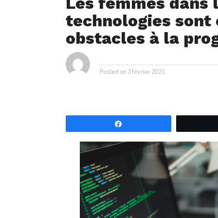
Les femmes dans l
technologies sont 
obstacles à la pro
ya
By
Posted on
3 février 2021
Partagez