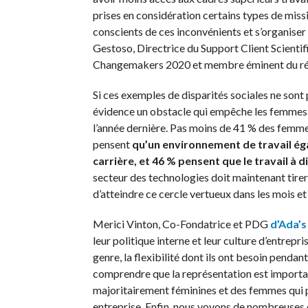
prises en considération certains types de mis
conscients de ces inconvénients et s’organise
Gestoso, Directrice du Support Client Scient
Changemakers 2020 et membre éminent du rése
Si ces exemples de disparités sociales ne sont 
évidence un obstacle qui empêche les femmes de
l’année dernière. Pas moins de 41 % des femm
pensent
qu’un environnement de travail éga
carrière, et 46 % pensent que le travail à 
secteur des technologies doit maintenant tire
d’atteindre ce cercle vertueux dans les mois et 
Merici Vinton, Co-Fondatrice et PDG
d’Ada’s
leur politique interne et leur culture d’entrepris
genre, la flexibilité dont ils ont besoin penda
comprendre que la représentation est importan
majoritairement féminines et des femmes qui po
entreprise. Enfin, nous voyons de nombreuses 