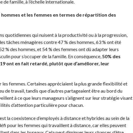
 de famille, à l’échelle internationale.
es hommes et les femmes en termes de répartition des
s quotidiennes qui nuisent à la productivité ou à la progression,
té des tâches ménagères contre 47 % des hommes, 63 % ont été
 52 % des hommes, et 54 % des femmes ont dû adapter leurs
sculin pour s’occuper de la famille. En conséquence,
50% des
 ont en fait retardé, plutôt que d’améliorer, leur
r les femmes. Certaines appréciaient la plus grande flexibilité et
lieu de travail, tandis que d’autres partageaient être au bord du
veillent à ce que leurs manageurs s’alignent sur leur stratégie visant
lités d’attention particulière pour chacun.
est la coexistence d’employés à distance et hybrides au sein de la
fi pour les femmes qui travaillent à distance, car elles peuvent
llant dans les bureaux. Cela peut diminuer leurs chances d’être