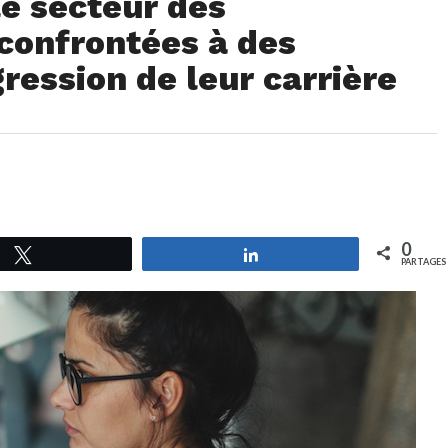
e secteur des
confrontées à des
gression de leur carrière
0
Tweetez
Partagez
PARTAGES