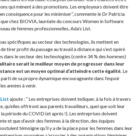
sions qui mènent à des promotions. Les employeurs doivent être
r en conséquence pour les minimiser”, commente le Dr Patricia
ifique chez BIOVIA, lauréate du concours Women in Software
au de femmes professionnelles, Ada’s List.
pas spécifiques au secteur des technologies, ils mettent en
 tirer profit du passage au travail à distance qui s’est opéré
es dans le secteur des technologies (contre 34 % des hommes)
litaire serait le meilleur moyen de progresser dans leur
distance est un moyen optimal d’atteindre cette égalité.
Le
r parti de sa propre dynamique encourageante dans l’espoir
les années à venir.
 List
ajoute : “ Les entreprises doivent indiquer, à la fois à travers
e, qu’elles offriront aux parents travailleurs, quel que soit leur
nt la période du COVID (et après !). Les entreprises doivent
te et que d’avoir des femmes à la direction, des équipes
stulent témoigne qu’il y a de la place pour les femmes dans leur
entreprises prospères s’associer à des organisations féminines