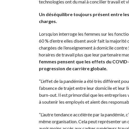
technologies ont du mal à concilier travail et vie
Un déséquilibre toujours présent entre l
charges.
Lorsqu’on interroge les femmes sur les fonction
60 % d’entre elles disent avoir fait la majori
chargées de l’enseignement à domicile contre
horaires de travail plus que leur partenaire ma
femmes pensent que les effets du COVID-19
progression de carrière globale.
“L’effet de la pandémie a été très différent pou
l’absence de trajet entre leur domicile et leur 
burn-out. Il est primordial que les entreprises 
à soutenir les employés et aient des responsabi
“L’autre tendance accélérée par la pandémie, c’
même organisation. Cela peut représenter un dé
avoir moins accès aux cadres supérieurs travai