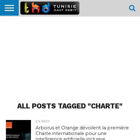
HOME
L’ACTUTHD
EN
PODCASTS
TEST
COMPARATIF
CARTE DE
CONTACT
BREF
DÉBIT
DÉBIT
COUVERTURE
MOBILE
MOBILE
ALL POSTS TAGGED "CHARTE"
EN BREF
Arborus et Orange dévoilent la première
Charte internationale pour une
intelligence artificielle inclusive