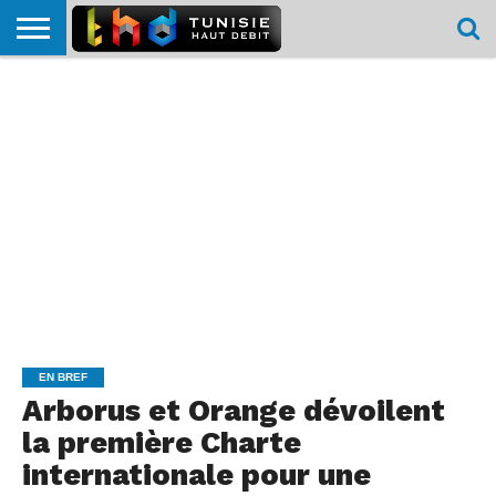
HOME
L’ACTUTHD
EN
PODCASTS
TEST
COMPARATIF
CARTE DE
CONTACT
BREF
DÉBIT
DÉBIT
COUVERTURE
MOBILE
MOBILE
EN BREF
Arborus et Orange dévoilent
la première Charte
internationale pour une