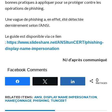
bonnes pratiques à appliquer pour se protéger contre les
opérations de phishing.
Une vague de phishing a, en effet, été détectée
dernièrement selon l’ANSI.
Le guide est disponible via ce lien
:
https://www.slideshare.net/ANSItunCERT/phishing-
display-name-impersonation
NJ d’après communiqué
Facebook Comments
0
Partagez
Tweetez
Partagez
PARTAGES
RELATED ITEMS:
ANSI
,
DISPLAY NAME IMPERSONATION
,
HAMEÇONNAGE
,
PHISHING
,
TUNCERT