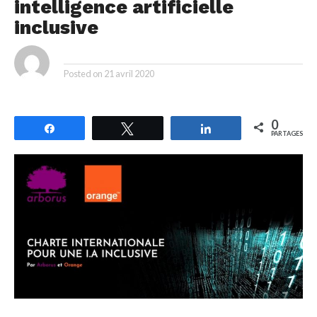
intelligence artificielle
inclusive
By
Posted on
21 avril 2020
0
Partagez
Tweetez
Partagez
PARTAGES