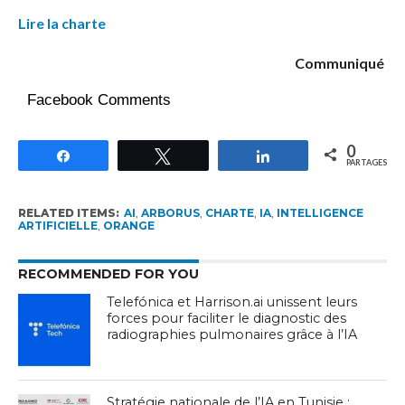
Lire la charte
Communiqué
Facebook Comments
0
Partagez
Tweetez
Partagez
PARTAGES
RELATED ITEMS:
AI
,
ARBORUS
,
CHARTE
,
IA
,
INTELLIGENCE
ARTIFICIELLE
,
ORANGE
RECOMMENDED FOR YOU
Telefónica et Harrison.ai unissent leurs
forces pour faciliter le diagnostic des
radiographies pulmonaires grâce à l’IA
Stratégie nationale de l’IA en Tunisie :