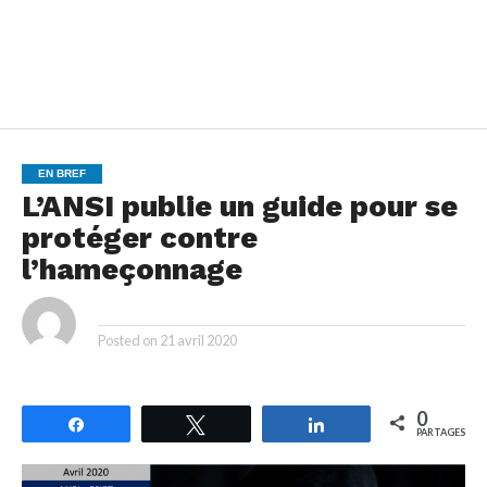
EN BREF
L’ANSI publie un guide pour se
protéger contre
l’hameçonnage
By
Posted on
21 avril 2020
0
Partagez
Tweetez
Partagez
PARTAGES