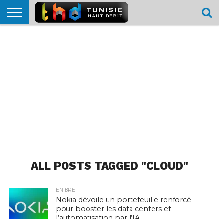
HOME
L’ACTUTHD
EN
PODCASTS
TEST
COMPARATIF
CARTE DE
CONTACT
BREF
DÉBIT
DÉBIT
COUVERTURE
MOBILE
MOBILE
ALL POSTS TAGGED "CLOUD"
EN BREF
Nokia dévoile un portefeuille renforcé
pour booster les data centers et
l’automatisation par l’IA