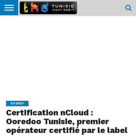
HOME
L’ACTUTHD
EN
PODCASTS
TEST
COMPARATIF
CARTE DE
CONTACT
BREF
DÉBIT
DÉBIT
COUVERTURE
MOBILE
MOBILE
EN BREF
Certification nCloud :
Ooredoo Tunisie, premier
opérateur certifié par le label