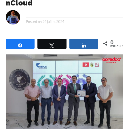
nCloud
By
Posted on
24 juillet 2024
0
Partagez
Tweetez
Partagez
PARTAGES