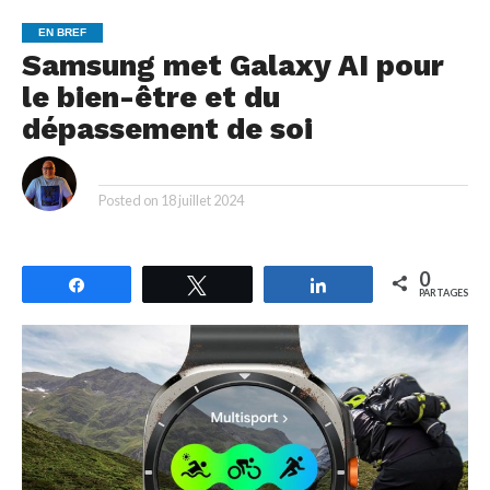
EN BREF
Samsung met Galaxy AI pour
le bien-être et du
dépassement de soi
By
Posted on
18 juillet 2024
0
Partagez
Tweetez
Partagez
PARTAGES