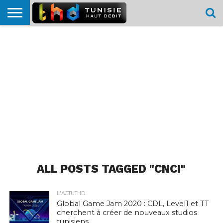
HOME
L’ACTUTHD
EN
PODCASTS
TEST
COMPARATIF
CARTE DE
CONTACT
BREF
DÉBIT
DÉBIT
COUVERTURE
MOBILE
MOBILE
ALL POSTS TAGGED "CNCI"
L'ACTUTHD
Global Game Jam 2020 : CDL, Level1 et TT
cherchent à créer de nouveaux studios
tunisiens