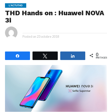
L'ACTUTHD
THD Hands on : Huawei NOVA
3i
By
Posted on
23 octobre 2018
0
Partagez
Tweetez
Partagez
PARTAGES