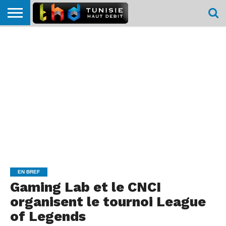
HOME
L’ACTUTHD
EN
PODCASTS
TEST
COMPARATIF
CARTE DE
CONTACT
BREF
DÉBIT
DÉBIT
COUVERTURE
MOBILE
MOBILE
EN BREF
Gaming Lab et le CNCI
organisent le tournoi League
of Legends