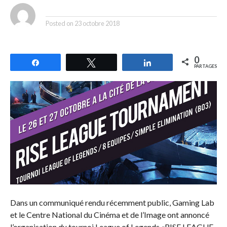
By
Posted on
23 octobre 2018
0
Partagez
Tweetez
Partagez
PARTAGES
Dans un communiqué rendu récemment public, Gaming Lab
et le Centre National du Cinéma et de l’Image ont annoncé
l’organisation du tournoi League of Legends «RISE LEAGUE