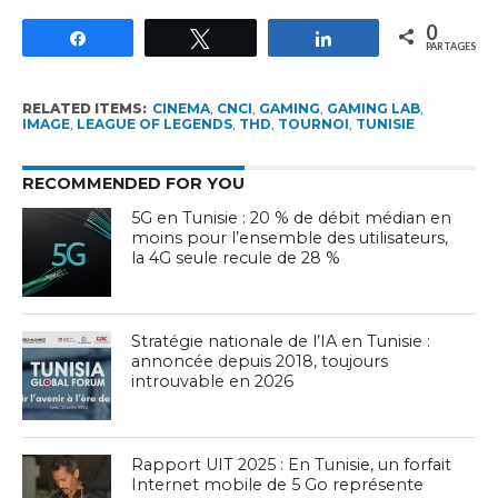
0
Partagez
Tweetez
Partagez
PARTAGES
RELATED ITEMS:
CINEMA
,
CNCI
,
GAMING
,
GAMING LAB
,
IMAGE
,
LEAGUE OF LEGENDS
,
THD
,
TOURNOI
,
TUNISIE
RECOMMENDED FOR YOU
5G en Tunisie : 20 % de débit médian en
moins pour l’ensemble des utilisateurs,
la 4G seule recule de 28 %
Stratégie nationale de l’IA en Tunisie :
annoncée depuis 2018, toujours
introuvable en 2026
Rapport UIT 2025 : En Tunisie, un forfait
Internet mobile de 5 Go représente