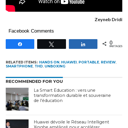
Zeyneb Dridi
Facebook Comments
0
Partagez
Tweetez
Partagez
PARTAGES
RELATED ITEMS:
HANDS ON
,
HUAWEI
,
PORTABLE
,
REVIEW
,
SMARTPHONE
,
THD
,
UNBOXING
RECOMMENDED FOR YOU
La Smart Education : vers une
transformation durable et souveraine
de l’éducation
Huawei dévoile le Réseau Intelligent
Xinghe amélioré pour accélérer