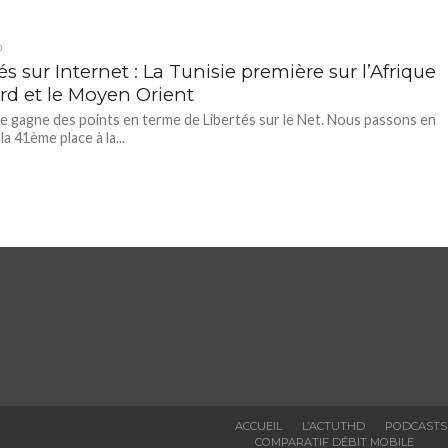
D
és sur Internet : La Tunisie première sur l’Afrique
rd et le Moyen Orient
ie gagne des points en terme de Libertés sur le Net. Nous passons en
la 41ème place à la...
ACCUEIL
L’ACTUTHD
PODCASTS
COMPARATIF DÉBIT MOBILE