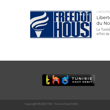
L'ACTUTH
2.1K
Libert
du No
La Tunis
effet de 
Copyright © 2025 THD - Tunisie Haut Debit.