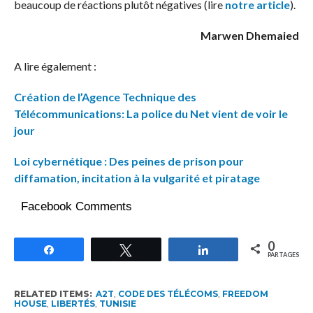
beaucoup de réactions plutôt négatives (lire
notre article
).
Marwen Dhemaied
A lire également :
Création de l’Agence Technique des
Télécommunications: La police du Net vient de voir le
jour
Loi cybernétique : Des peines de prison pour
diffamation, incitation à la vulgarité et piratage
Facebook Comments
0
Partagez
Tweetez
Partagez
PARTAGES
RELATED ITEMS:
A2T
,
CODE DES TÉLÉCOMS
,
FREEDOM
HOUSE
,
LIBERTÉS
,
TUNISIE