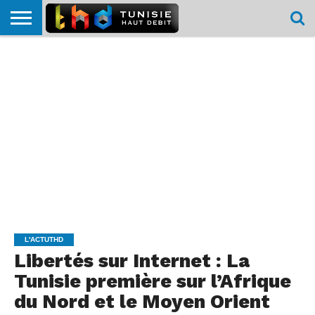
HOME
L’ACTUTHD
EN
PODCASTS
TEST
COMPARATIF
CARTE DE
CONTACT
BREF
DÉBIT
DÉBIT
COUVERTURE
MOBILE
MOBILE
L'ACTUTHD
Libertés sur Internet : La
Tunisie première sur l’Afrique
du Nord et le Moyen Orient