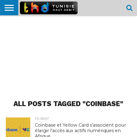
HOME
L’ACTUTHD
EN
PODCASTS
TEST
COMPARATIF
CARTE DE
CONTACT
BREF
DÉBIT
DÉBIT
COUVERTURE
MOBILE
MOBILE
ALL POSTS TAGGED "COINBASE"
EN BREF
Coinbase et Yellow Card s’associent pour
élargir l’accès aux actifs numériques en
Afrique