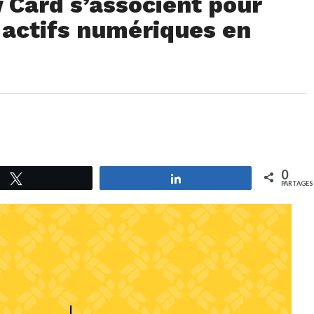
 Card s’associent pour
x actifs numériques en
0
Tweetez
Partagez
PARTAGES