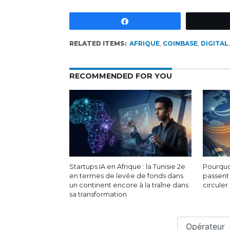
Partagez
RELATED ITEMS:
AFRIQUE
,
COINBASE
,
DIGITAL
RECOMMENDED FOR YOU
Startups IA en Afrique : la Tunisie 2e
Pourquo
en termes de levée de fonds dans
passent
un continent encore à la traîne dans
circuler
sa transformation