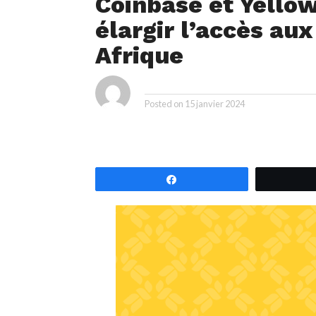
Coinbase et Yellow
élargir l’accès au
Afrique
ya
By
Posted on
15 janvier 2024
Partagez