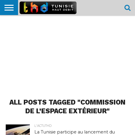
HOME
L’ACTUTHD
EN
PODCASTS
TEST
COMPARATIF
CARTE DE
CONTACT
BREF
DÉBIT
DÉBIT
COUVERTURE
MOBILE
MOBILE
ALL POSTS TAGGED "COMMISSION
DE L’ESPACE EXTÉRIEUR"
L'ACTUTHD
La Tunisie participe au lancement du