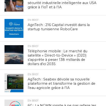
sécurité industrielle intelligente aux USA
grâce à l’IoT et à l’IA
EN BREF
AgriTech : 216 Capital investit dans la
startup tunisienne RoboCare
EN BREF
Téléphonie mobile : Le marché du
satellite « Direct-to-Device » (D2D)
s’apprête à peser 138 milliards de
dollars d’ici 2035
EN BREF
AgTech : Seabex dévoile sa nouvelle
plateforme et transforme la gestion de
l’eau agricole grâce à l’IA
EN BREF
6G : La NGMN insiste à ne pas refaire les