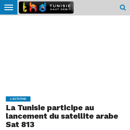
HOME
L’ACTUTHD
EN
PODCASTS
TEST
COMPARATIF
CARTE DE
CONTACT
BREF
DÉBIT
DÉBIT
COUVERTURE
MOBILE
MOBILE
L'ACTUTHD
La Tunisie participe au
lancement du satellite arabe
Sat 813