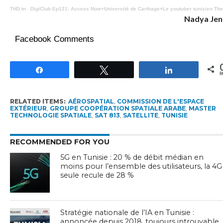
THD.tn
·
DigiClub Ep121: Access Now+Université de Carthage+Le youtuber tunisien T
Nadya Je
Facebook Comments
Partagez
Tweetez
Partagez
P
RELATED ITEMS:
AÉROSPATIAL
,
COMMISSION DE L'ESPACE
EXTÉRIEUR
,
GROUPE COOPÉRATION SPATIALE ARABE
,
MASTER
TECHNOLOGIE SPATIALE
,
SAT 813
,
SATELLITE
,
TUNISIE
RECOMMENDED FOR YOU
5G en Tunisie : 20 % de débit médian en
moins pour l’ensemble des utilisateurs, la 4G
seule recule de 28 %
Stratégie nationale de l’IA en Tunisie :
annoncée depuis 2018, toujours introuvable