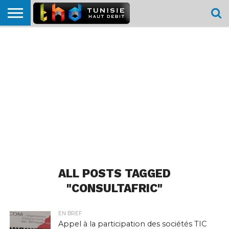
HOME
L’ACTUTHD
EN
PODCASTS
TEST
COMPARATIF
CARTE DE
CONTACT
BREF
DÉBIT
DÉBIT
COUVERTURE
MOBILE
MOBILE
ALL POSTS TAGGED
"CONSULTAFRIC"
EN BREF
Appel à la participation des sociétés TIC