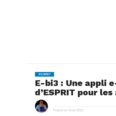
EN BREF
E-bi3 : Une appli
d’ESPRIT pour les 
i
By
Posted on
3 mai 2016