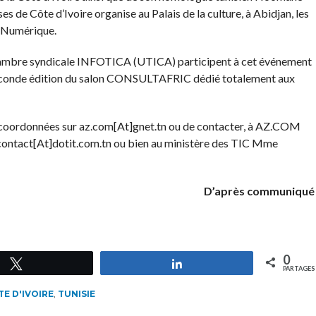
s de Côte d’Ivoire organise au Palais de la culture, à Abidjan, les
e Numérique.
ambre syndicale INFOTICA (UTICA) participent à cet événement
 seconde édition du salon CONSULTAFRIC dédié totalement aux
s coordonnées sur az.com[At]gnet.tn ou de contacter, à AZ.COM
contact[At]dotit.com.tn ou bien au ministère des TIC Mme
D’après communiqué
0
Tweetez
Partagez
PARTAGES
E D'IVOIRE
,
TUNISIE