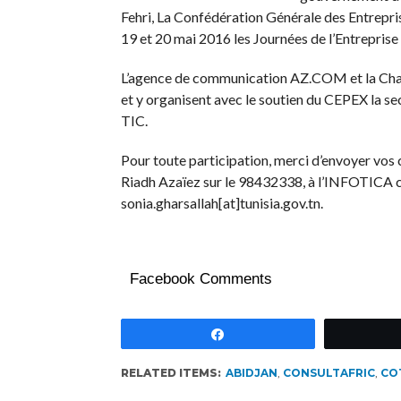
Fehri, La Confédération Générale des Entreprise
19 et 20 mai 2016 les Journées de l’Entrepris
L’agence de communication AZ.COM et la Ch
et y organisent avec le soutien du CEPEX la
TIC.
Pour toute participation, merci d’envoyer vo
Riadh Azaïez sur le 98432338, à l’INFOTICA 
sonia.gharsallah[at]tunisia.gov.tn.
Facebook Comments
Partagez
RELATED ITEMS:
ABIDJAN
,
CONSULTAFRIC
,
COT