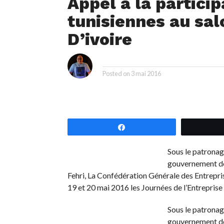
Appel à la particip
tunisiennes au sal
D’ivoire
i
By
Posted on
3 mai 2016
Partagez
Sous le patronag
gouvernement de
Fehri, La Confédération Générale des Entreprise
19 et 20 mai 2016 les Journées de l’Entrepris
Sous le patronag
gouvernement de