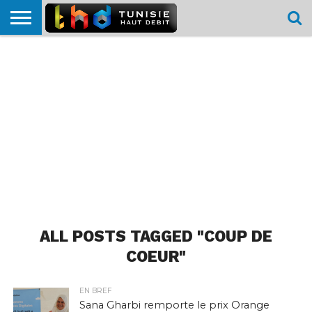
HOME
L’ACTUTHD
EN
PODCASTS
TEST
COMPARATIF
CARTE DE
CONTACT
BREF
DÉBIT
DÉBIT
COUVERTURE
MOBILE
MOBILE
ALL POSTS TAGGED "COUP DE
COEUR"
EN BREF
Sana Gharbi remporte le prix Orange