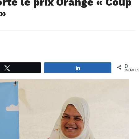
rte le prix Orange « Coup
 »
0
Tweetez
Partagez
PARTAGES