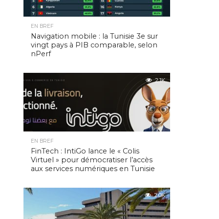
EN BREF
Navigation mobile : la Tunisie 3e sur
vingt pays à PIB comparable, selon
nPerf
2.1K
EN BREF
FinTech : IntiGo lance le « Colis
Virtuel » pour démocratiser l’accès
aux services numériques en Tunisie
2.0K