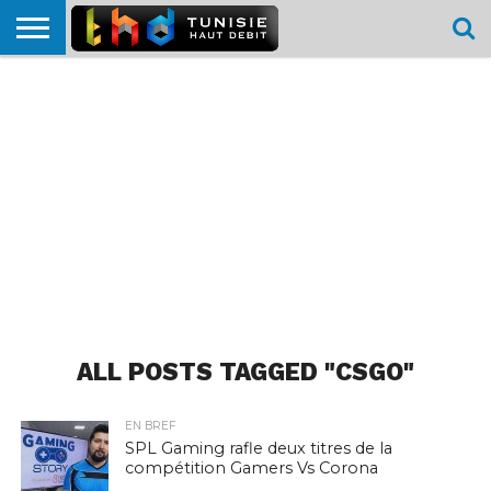
HOME
L’ACTUTHD
EN
PODCASTS
TEST
COMPARATIF
CARTE DE
CONTACT
BREF
DÉBIT
DÉBIT
COUVERTURE
MOBILE
MOBILE
ALL POSTS TAGGED "CSGO"
EN BREF
SPL Gaming rafle deux titres de la
compétition Gamers Vs Corona