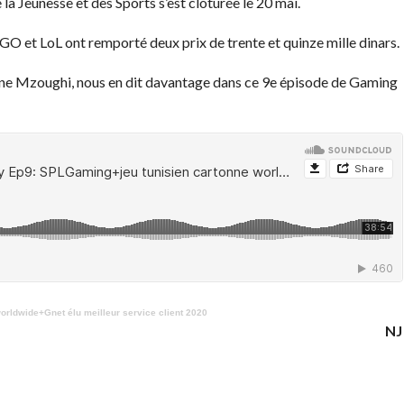
a Jeunesse et des Sports s’est clôturée le 20 mai.
O et LoL ont remporté deux prix de trente et quinze mille dinars.
ine Mzoughi, nous en dit davantage dans ce 9e épisode de Gaming
rldwide+Gnet élu meilleur service client 2020
NJ