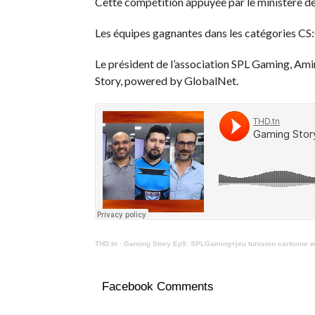
Cette compétition appuyée par le ministère de l
Les équipes gagnantes dans les catégories CS:G
Le président de l’association SPL Gaming, Am
Story, powered by GlobalNet.
THD.tn
·
Gaming Story Ep9: SPLGaming+jeu tunisien cartonne wo
Facebook Comments