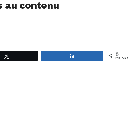
s au contenu
0
Tweetez
Partagez
PARTAGES