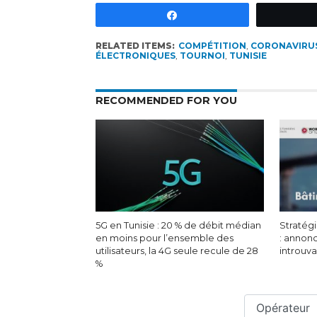
Partagez
RELATED ITEMS:
COMPÉTITION
,
CORONAVIRU
ÉLECTRONIQUES
,
TOURNOI
,
TUNISIE
RECOMMENDED FOR YOU
5G en Tunisie : 20 % de débit médian
Stratégi
en moins pour l’ensemble des
: annon
utilisateurs, la 4G seule recule de 28
introuv
%