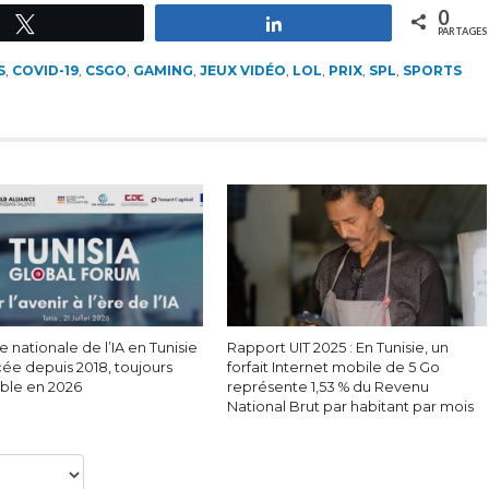
0
Tweetez
Partagez
PARTAGES
S
,
COVID-19
,
CSGO
,
GAMING
,
JEUX VIDÉO
,
LOL
,
PRIX
,
SPL
,
SPORTS
e nationale de l’IA en Tunisie
Rapport UIT 2025 : En Tunisie, un
cée depuis 2018, toujours
forfait Internet mobile de 5 Go
able en 2026
représente 1,53 % du Revenu
National Brut par habitant par mois