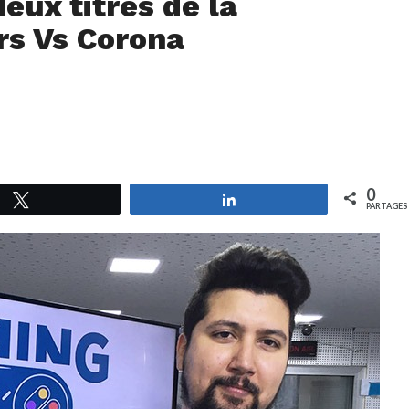
eux titres de la
rs Vs Corona
0
Tweetez
Partagez
PARTAGES