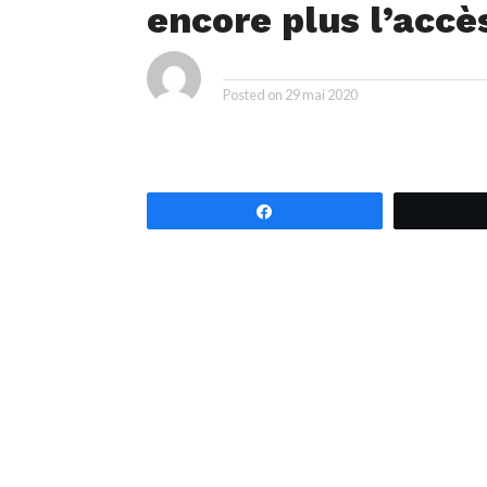
encore plus l’accè
ya
By
Posted on
29 mai 2020
Partagez