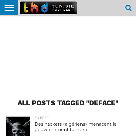
HOME
L’ACTUTHD
EN
PODCASTS
TEST
COMPARATIF
CARTE DE
CONTACT
BREF
DÉBIT
DÉBIT
COUVERTURE
MOBILE
MOBILE
ALL POSTS TAGGED "DEFACE"
EN BREF
Des hackers «algériens» menacent le
gouvernement tunisien